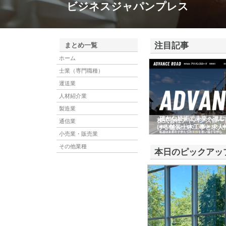
ビジネスジャパンプレス
注目記事
まとめ一覧
ホーム
士業（専門職種）
運送業
人材紹介業
製造業
株式会社アドバンスロー
通信業
ける舗装土木工事と求人
小売業・販売業
その他業種
本日のピックアッ